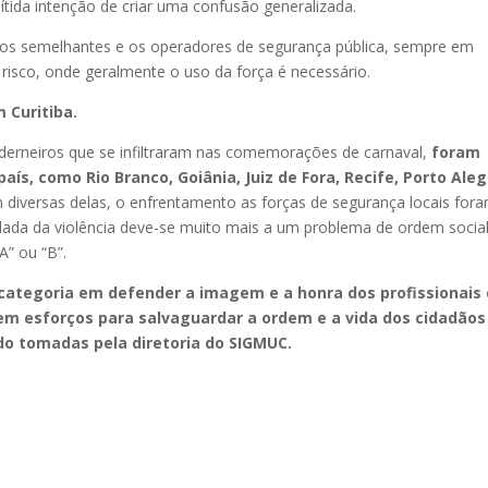
ítida intenção de criar uma confusão generalizada.
asos semelhantes e os operadores de segurança pública, sempre em
isco, onde geralmente o uso da força é necessário.
 Curitiba.
aderneiros que se infiltraram nas comemorações de carnaval,
foram
aís, como Rio Branco, Goiânia, Juiz de Fora, Recife, Porto Aleg
 diversas delas, o enfrentamento as forças de segurança locais for
alada da violência deve-se muito mais a um problema de ordem socia
A” ou “B”.
ategoria em defender a imagem e a honra dos profissionais
em esforços para salvaguardar a ordem e a vida dos cidadãos
do tomadas pela diretoria do SIGMUC.