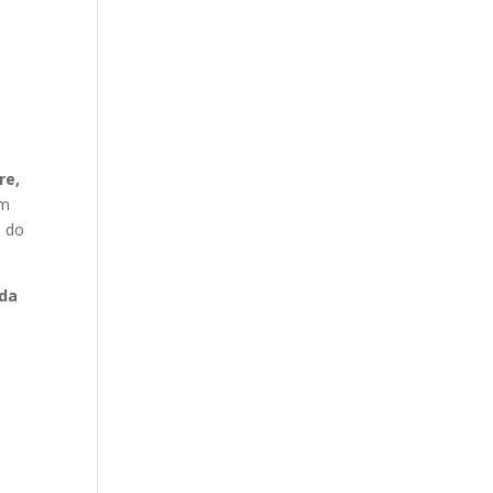
re,
am
l do
 da