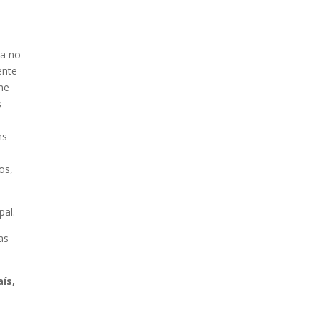
ca no
ente
rme
s
ns
os,
pal.
as
ís,