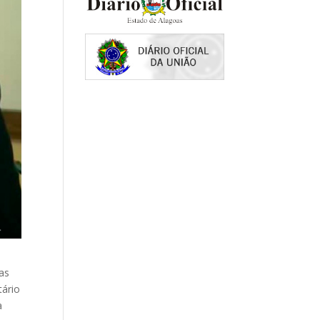
ias
tário
a