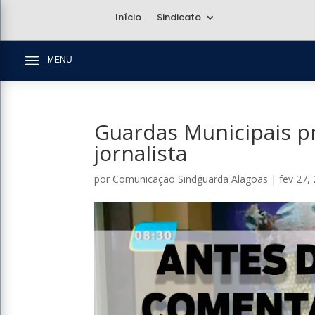
Início
Sindicato
a
MENU
Guardas Municipais p
jornalista
por
Comunicação Sindguarda Alagoas
|
fev 27,