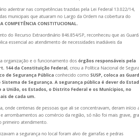
o adentrar nas competências trazidas pela Lei Federal 13.022/14,
rdas municipais que atuaram no Largo da Ordem na cobertura do
A COMPETÊNCIA CONSTITUCIONAL.
ento do Recurso Extraordinário 846.854/SP, reconheceu que as Guard
lica essencial ao atendimento de necessidades inadiáveis da
a organização e o funcionamento dos
órgãos responsáveis pela
t. 144 da Constituição Federal
, criou a Política Nacional de Segur
co de Segurança Pública
conhecido como
SUSP,
coloca as Guar
do Sistema de Segurança.
A segurança pública é dever do Estad
 União, os Estados, o Distrito Federal e os Munícipios, no
ais de cada um.
iba, onde centenas de pessoas que ali se concentravam, deram início 
 e arrombamentos ao comércio da região, só não foi mais grave, gr
o primeiro atendimento.
lizavam a segurança no local foram alvo de garrafas e pedras