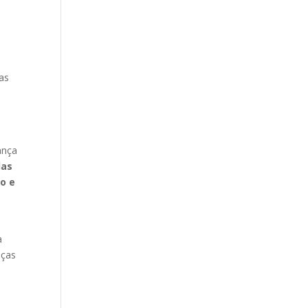
as
ança
das
o e
a
aças