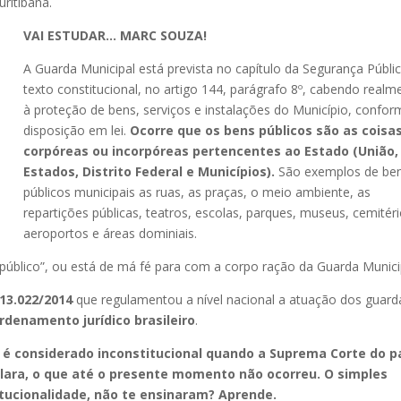
ritibana.
VAI ESTUDAR… MARC SOUZA!
A Guarda Municipal está prevista no capítulo da Segurança Públi
texto constitucional, no artigo 144, parágrafo 8º, cabendo realm
à proteção de bens, serviços e instalações do Município, confo
disposição em lei.
Ocorre que os bens públicos são as coisa
corpóreas ou incorpóreas pertencentes ao Estado (União,
Estados, Distrito Federal e Municípios).
São exemplos de be
públicos municipais as ruas, as praças, o meio ambiente, as
repartições públicas, teatros, escolas, parques, museus, cemitéri
aeroportos e áreas dominiais.
público”, ou está de má fé para com a corpo ração da Guarda Munici
 13.022/2014
que regulamentou a nível nacional a atuação dos guard
rdenamento jurídico brasileiro
.
só é considerado inconstitucional quando a Suprema Corte do pa
lara, o que até o presente momento não ocorreu. O simples
itucionalidade, não te ensinaram? Aprende.