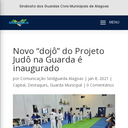
Sindicato dos Guardas Civis Municipais de Alagoas
a
MENU
Novo “dojô” do Projeto
Judô na Guarda é
inaugurado
por
Comunicação Sindguarda Alagoas
|
jan 8, 2021
|
Capital
,
Destaques
,
Guarda Municipal
|
0 Comentários