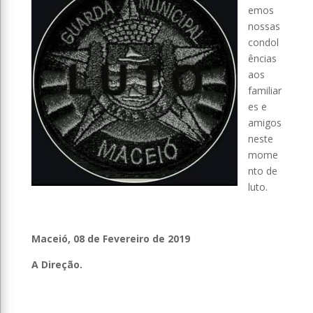
emos
nossas
condol
ências
aos
familiar
es e
amigos
neste
mome
nto de
luto.
Maceió, 08 de Fevereiro de 2019
A Direção.