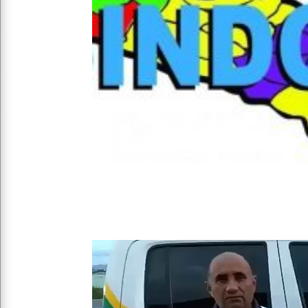
Tocador
de
vídeo