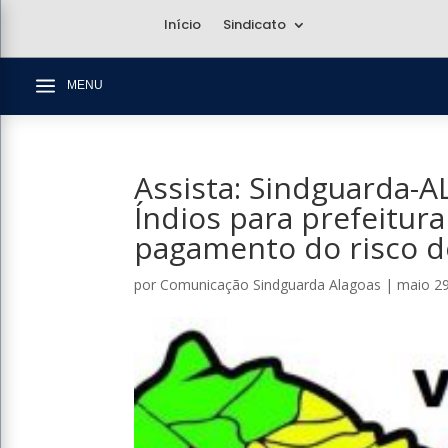
Início
Sindicato
a
MENU
Assista: Sindguarda-A
Índios para prefeitur
pagamento do risco d
por
Comunicação Sindguarda Alagoas
|
maio 29