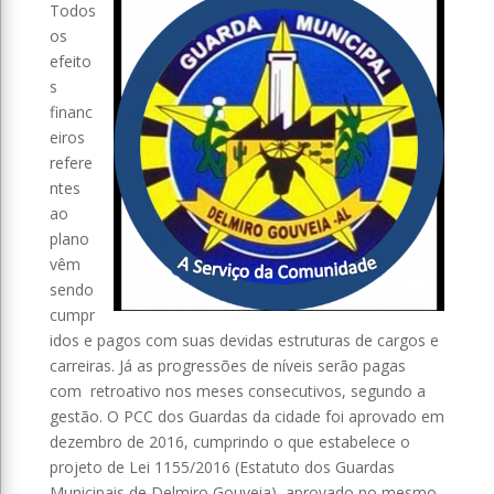
Todos
os
efeito
s
financ
eiros
refere
ntes
ao
plano
vêm
sendo
cumpr
idos e pagos com suas devidas estruturas de cargos e
carreiras. Já as progressões de níveis serão pagas
com retroativo nos meses consecutivos, segundo a
gestão. O PCC dos Guardas da cidade foi aprovado em
dezembro de 2016, cumprindo o que estabelece o
projeto de Lei 1155/2016 (Estatuto dos Guardas
Municipais de Delmiro Gouveia), aprovado no mesmo