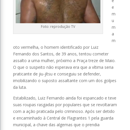
e
e
m
u
Foto: reprodução TV
m
a
m
oto vermelha, o homem identificado por Luiz
Fernando dos Santos, de 39 anos, tentou cometer
assalto a uma mulher, próximo a Praça treze de Maio.
O que o suspeito não esperava era que a vítima seria
praticante de jiu-jítsu e conseguiu se defender,
imobilizando o suposto assaltante com um dos golpes
da luta.
Estabilizado, Luiz Fernando ainda foi espancado e teve
suas roupas rasgadas por populares que se revoltaram
com a ação praticada pelo criminoso. Após ser detido
e encaminhado à Central de Flagrantes 1 pela guarda
municipal, a chave das algemas que o prendia