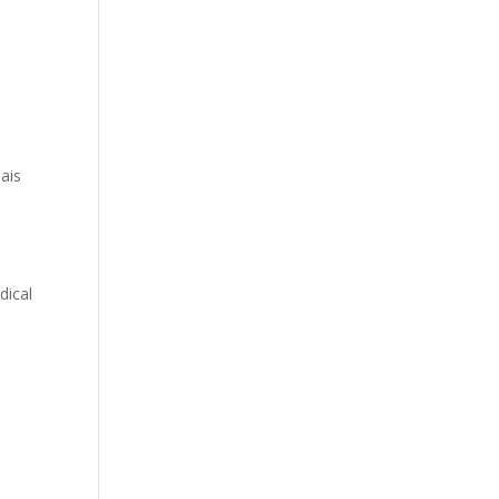
ais
dical