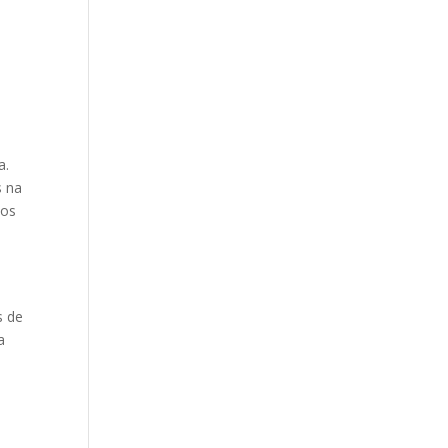
a.
s na
dos
s de
a