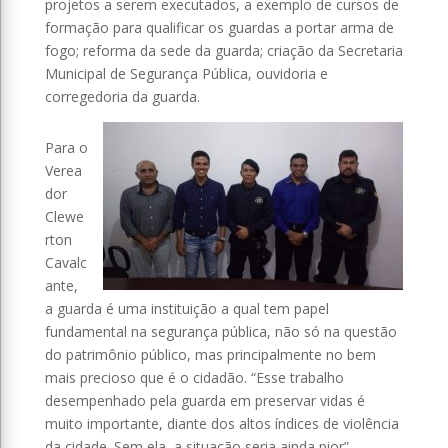
projetos a serem executados, a exemplo de cursos de
formação para qualificar os guardas a portar arma de
fogo; reforma da sede da guarda; criação da Secretaria
Municipal de Segurança Pública, ouvidoria e
corregedoria da guarda.
Para o
Verea
dor
Clewe
rton
Cavalc
ante,
a guarda é uma instituição a qual tem papel
fundamental na segurança pública, não só na questão
do patrimônio público, mas principalmente no bem
mais precioso que é o cidadão. “Esse trabalho
desempenhado pela guarda em preservar vidas é
muito importante, diante dos altos índices de violência
da cidade. Sem ela, a situação seria ainda pior”,