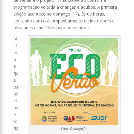
de semana o projeto Trilha EcoVerão com uma
programação voltada a crianças e adultos. A primeira
edição acontece no domingo (17), às 09 horas,
contando com o acompanhamento de instrutores e
atividades específicas para os menores.
“A
id
ei
a
é
qu
e
os
atl
et
as
e
to
do
Foto: Divulgação