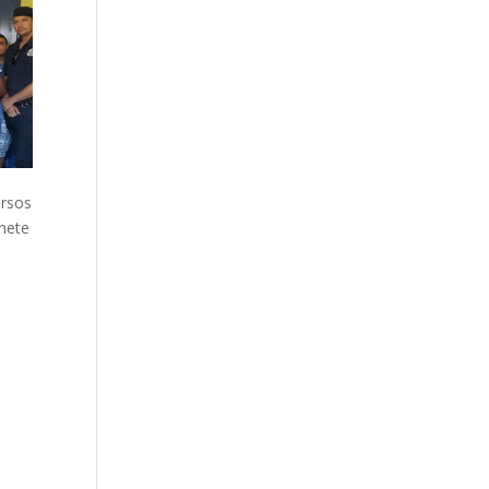
ersos
nete
o