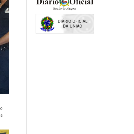
do
na