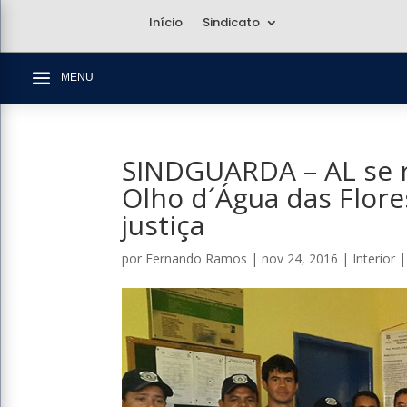
Início
Sindicato
a
MENU
SINDGUARDA – AL se 
Olho d´Água das Flor
justiça
por
Fernando Ramos
|
nov 24, 2016
|
Interior