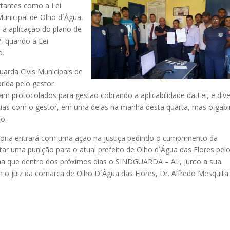
rtantes como a Lei
unicipal de Olho d´Água,
 a aplicação do plano de
, quando a Lei
o.
arda Civis Municipais de
rida pelo gestor
ram protocolados para gestão cobrando a aplicabilidade da Lei, e div
ncias com o gestor, em uma delas na manhã desta quarta, mas o gabi
do.
ria entrará com uma ação na justiça pedindo o cumprimento da
ar uma punição para o atual prefeito de Olho d´Água das Flores pel
rma que dentro dos próximos dias o SINDGUARDA – AL, junto a sua
 o juiz da comarca de Olho D´Água das Flores, Dr. Alfredo Mesquita