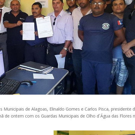
s Municipais de Alagoas, Elinaldo Gomes e Carlos Pisca, presidente 
ã de ontem com os Guardas Municipais de Olho d´Água das Flores 