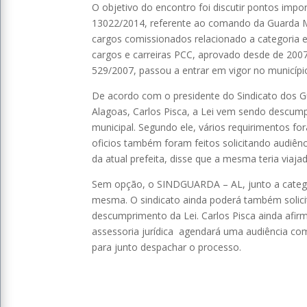
O objetivo do encontro foi discutir pontos impo
13022/2014, referente ao comando da Guarda M
cargos comissionados relacionado a categoria e
cargos e carreiras PCC, aprovado desde de 2007
529/2007, passou a entrar em vigor no municípi
De acordo com o presidente do Sindicato dos Gu
Alagoas, Carlos Pisca, a Lei vem sendo descump
municipal. Segundo ele, vários requirimentos fo
oficios também foram feitos solicitando audiê
da atual prefeita, disse que a mesma teria viaja
Sem opção, o SINDGUARDA – AL, junto a catego
mesma. O sindicato ainda poderá também solicit
descumprimento da Lei. Carlos Pisca ainda afi
assessoria jurídica agendará uma audiência com
para junto despachar o processo.