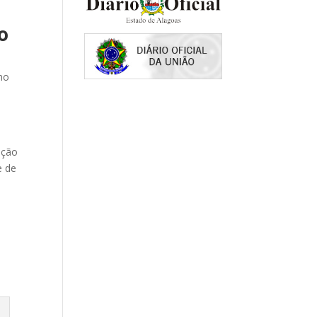
o
no
ação
e de