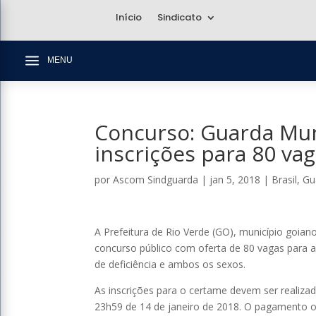
Início
Sindicato
a
MENU
Concurso: Guarda Mun
inscrições para 80 va
por
Ascom Sindguarda
|
jan 5, 2018
|
Brasil
,
Gu
A Prefeitura de Rio Verde (GO), município goiano
concurso público com oferta de 80 vagas para a
de deficiência e ambos os sexos.
As inscrições para o certame devem ser realiza
23h59 de 14 de janeiro de 2018. O pagamento o