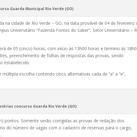
urso Guarda Municipal Rio Verde (GO)
ada na cidade de Rio Verde – GO, na data provável de 04 de fevereiro 
pus Universitário “Fazenda Fontes do Saber”, Setor Universitário – R
erá de 05 (cinco) horas, com início às 13h00 horas e término às 18h
uções, preenchimento de folhas de respostas das provas, sendo
o estabelecido.
múltipla escolha contendo cinco alternativas cada de “a” a “e”,
térias concurso Guarda Rio Verde (GO)
em) pontos. Somente serão corrigidas as provas de redação dos
ório do número de vagas com o cadastro de reservas para o cargo,
.