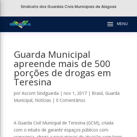
Sindicato dos Guardas Civis Municipais de Alagoas
a
MENU
Guarda Municipal
apreende mais de 500
porções de drogas em
Teresina
por
Ascom Sindguarda
|
nov 1, 2017
|
Brasil
,
Guarda
Municipal
,
Notícias
|
0 Comentários
A Guarda Civil Municipal de Teresina (GCM), criada
com o intuito de garantir espaços públicos com
segurança, chega a nove meses de atuação com bons