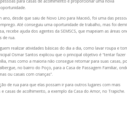
pessoas para casas de acolhimento e proporcionar uma nova
oportunidade.
um ano, desde que saiu de Novo Lino para Maceió, foi uma das pesso
e emprego. Até conseguiu uma oportunidade de trabalho, mas foi demi
casa, recebe ajuda dos agentes da SEMSCS, que mapeiam as áreas on
 de rua.
uem realizar atividades básicas do dia a dia, como lavar roupa e to
cipal Osmar Santos explicou que o principal objetivo é “tentar fazer
amília, mas como a maioria não consegue retornar para suas casas, p
albergue, no bairro do Poço, para a Casa de Passagem Familiar, ond
as ou casais com crianças”.
ação de rua para que elas possam ir para outros lugares com mais
s e casas de acolhimento, a exemplo da Casa do Amor, no Trapiche.