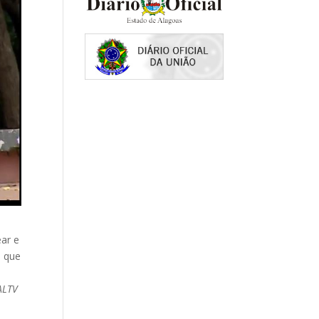
ar e
, que
ALTV