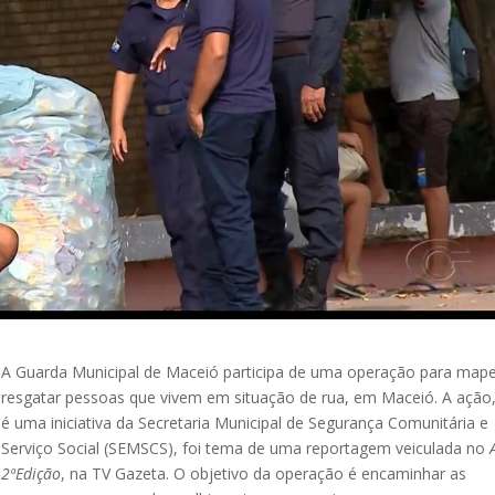
A Guarda Municipal de Maceió participa de uma operação para mape
resgatar pessoas que vivem em situação de rua, em Maceió. A ação
é uma iniciativa da Secretaria Municipal de Segurança Comunitária e
Serviço Social (SEMSCS), foi tema de uma reportagem veiculada no
2ªEdição
, na TV Gazeta. O objetivo da operação é encaminhar as