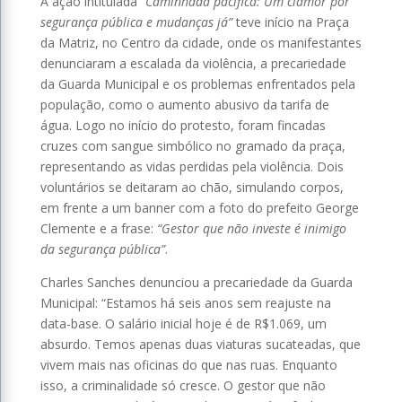
A ação intitulada
“Caminhada pacífica: Um clamor por
segurança pública e mudanças já”
teve início na Praça
da Matriz, no Centro da cidade, onde os manifestantes
denunciaram a escalada da violência, a precariedade
da Guarda Municipal e os problemas enfrentados pela
população, como o aumento abusivo da tarifa de
água. Logo no início do protesto, foram fincadas
cruzes com sangue simbólico no gramado da praça,
representando as vidas perdidas pela violência. Dois
voluntários se deitaram ao chão, simulando corpos,
em frente a um banner com a foto do prefeito George
Clemente e a frase:
“Gestor que não investe é inimigo
da segurança pública”
.
Charles Sanches denunciou a precariedade da Guarda
Municipal: “Estamos há seis anos sem reajuste na
data-base. O salário inicial hoje é de R$1.069, um
absurdo. Temos apenas duas viaturas sucateadas, que
vivem mais nas oficinas do que nas ruas. Enquanto
isso, a criminalidade só cresce. O gestor que não