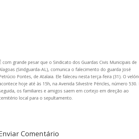
É com grande pesar que o Sindicato dos Guardas Civis Municipais de
Alagoas (Sindguarda-AL), comunica o falecimento do guarda José
Petrúcio Pontes, de Atalaia. Ele faleceu nesta terça-feira (31). O velór
acontece hoje até às 15h, na Avenida Silvestre Péricles, número 530.
seguida, os familiares e amigos saem em cortejo em direção ao
cemitério local para o sepultamento.
Enviar Comentário