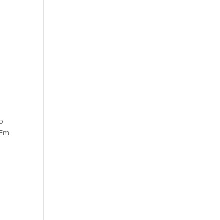
io
 Em