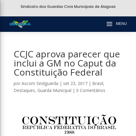
Sindicato dos Guardas Civis Municipais de Alagoas
a
MENU
CCJC aprova parecer que
inclui a GM no Caput da
Constituição Federal
por
Ascom Sindguarda
|
set 23, 2017
|
Brasil
,
Destaques
,
Guarda Municipal
|
0 Comentários