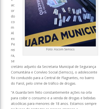
ac
or
do
co
m
Al
ex
Pe
Foto: Ascom Semscs
rei
ra,
se
cretário adjunto da Secretaria Municipal de Segurança
Comunitária e Convívio Social (Semscs), o adolescente
foi conduzido para a Central de Flagrantes, no bairro
do Farol, pelo crime de tráfico de drogas.
“A Guarda tem feito constantemente ações na orla
para coibir o consumo e a venda de drogas e bebidas
alcoólicas para menores de 18 anos. Estamos sempre